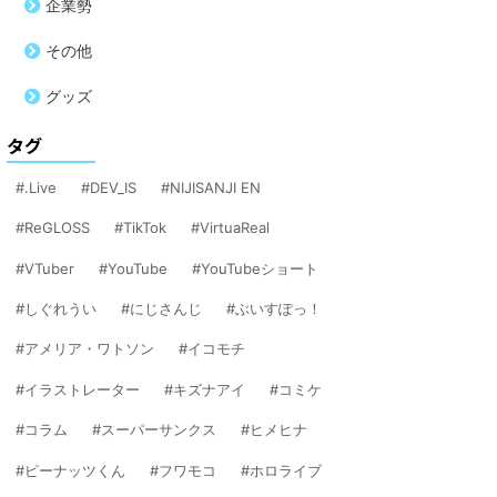
企業勢
その他
グッズ
タグ
.Live
DEV_IS
NIJISANJI EN
ReGLOSS
TikTok
VirtuaReal
VTuber
YouTube
YouTubeショート
しぐれうい
にじさんじ
ぶいすぽっ！
アメリア・ワトソン
イコモチ
イラストレーター
キズナアイ
コミケ
コラム
スーパーサンクス
ヒメヒナ
ピーナッツくん
フワモコ
ホロライブ