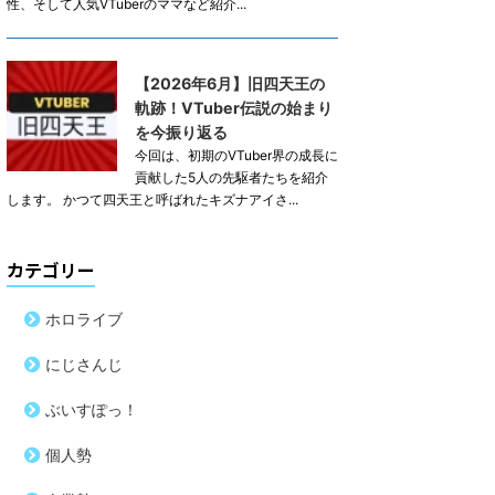
性、そして人気VTuberのママなど紹介...
【2026年6月】旧四天王の
軌跡！VTuber伝説の始まり
を今振り返る
今回は、初期のVTuber界の成長に
貢献した5人の先駆者たちを紹介
します。 かつて四天王と呼ばれたキズナアイさ...
カテゴリー
ホロライブ
にじさんじ
ぶいすぽっ！
個人勢