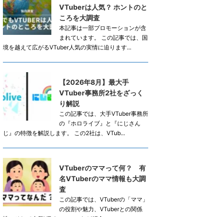
VTuberは人気？ ホントのと
ころを大調査
本記事は一部プロモーションが含
まれています。 この記事では、国
境を越えて広がるVTuber人気の実情に迫ります...
【2026年8月】最大手
VTuber事務所2社をざっく
り解説
この記事では、大手VTuber事務所
の『ホロライブ』と『にじさん
じ』の特徴を解説します。 この2社は、VTub...
VTuberのママって何？ 有
名VTuberのママ情報も大調
査
この記事では、VTuberの「ママ」
の役割や魅力、VTuberとの関係