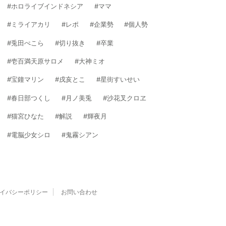
ホロライブインドネシア
ママ
ミライアカリ
レポ
企業勢
個人勢
兎田ぺこら
切り抜き
卒業
壱百満天原サロメ
大神ミオ
宝鐘マリン
戌亥とこ
星街すいせい
春日部つくし
月ノ美兎
沙花叉クロヱ
猫宮ひなた
解説
輝夜月
電脳少女シロ
鬼霧シアン
イバシーポリシー
お問い合わせ