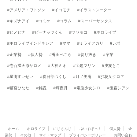
アメリア・ワトソン
イコモチ
イラストレーター
キズナアイ
コミケ
コラム
スーパーサンクス
ヒメヒナ
ピーナッツくん
フワモコ
ホロライブ
ホロライブインドネシア
ママ
ミライアカリ
レポ
企業勢
個人勢
兎田ぺこら
切り抜き
卒業
壱百満天原サロメ
大神ミオ
宝鐘マリン
戌亥とこ
星街すいせい
春日部つくし
月ノ美兎
沙花叉クロヱ
猫宮ひなた
解説
輝夜月
電脳少女シロ
鬼霧シアン
ホーム
ホロライブ
にじさんじ
ぶいすぽっ！
個人勢
企
業勢
その他
サイトマップ
プライバシーポリシー
お問い合わ