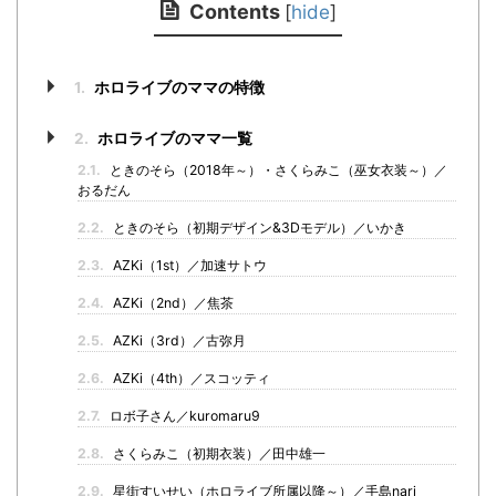
Contents
[
hide
]
1.
ホロライブのママの特徴
2.
ホロライブのママ一覧
2.1.
ときのそら（2018年～）・さくらみこ（巫女衣装～）／
おるだん
2.2.
ときのそら（初期デザイン&3Dモデル）／いかき
2.3.
AZKi（1st）／加速サトウ
2.4.
AZKi（2nd）／焦茶
2.5.
AZKi（3rd）／古弥月
2.6.
AZKi（4th）／スコッティ
2.7.
ロボ子さん／kuromaru9
2.8.
さくらみこ（初期衣装）／田中雄一
2.9.
星街すいせい（ホロライブ所属以降～）／手島nari