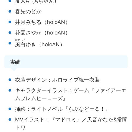
友人A（Aちゃん）
春先のどか
井月みちる（holoAN）
花園さやか（holoAN）
かぜしろ
風白
ゆき（holoAN）
実績
衣装デザイン：ホロライブ統一衣装
キャラクターイラスト：ゲーム『ファイアーエ
ムブレムヒーローズ』
挿絵：ライトノベル『らぶなどーる！』
MVイラスト：『マドロミ』／天音かなた&常闇
トワ