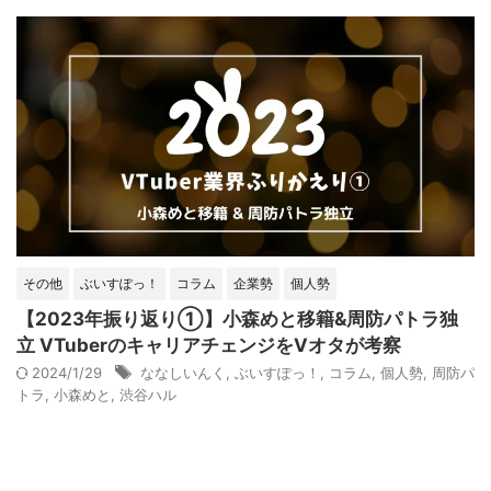
その他
ぶいすぽっ！
コラム
企業勢
個人勢
【2023年振り返り①】小森めと移籍&周防パトラ独
立 VTuberのキャリアチェンジをVオタが考察
2024/1/29
ななしいんく
,
ぶいすぽっ！
,
コラム
,
個人勢
,
周防パ
トラ
,
小森めと
,
渋谷ハル