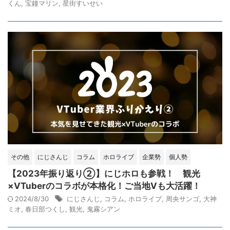
くん
,
宝鐘マリン
,
星街すいせい
その他
にじさんじ
コラム
ホロライブ
企業勢
個人勢
【2023年振り返り②】にじホロも参戦！ 観光
×VTuberのコラボが本格化！ご当地Vも大活躍！
2024/8/30
にじさんじ
,
コラム
,
ホロライブ
,
周央サンゴ
,
大神
ミオ
,
春日部つくし
,
観光
,
鬼霧シアン