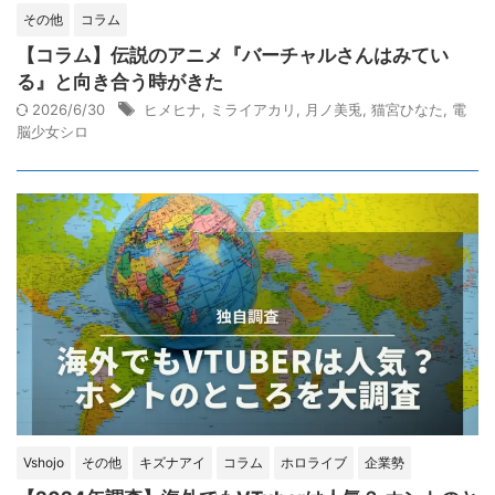
その他
コラム
【コラム】伝説のアニメ『バーチャルさんはみてい
る』と向き合う時がきた
2026/6/30
ヒメヒナ
,
ミライアカリ
,
月ノ美兎
,
猫宮ひなた
,
電
脳少女シロ
Vshojo
その他
キズナアイ
コラム
ホロライブ
企業勢