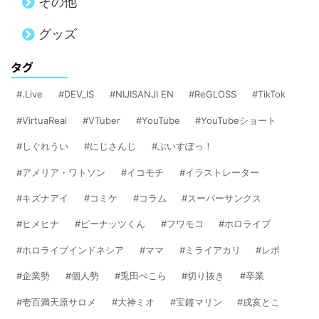
その他
グッズ
タグ
.Live
DEV_IS
NIJISANJI EN
ReGLOSS
TikTok
VirtuaReal
VTuber
YouTube
YouTubeショート
しぐれうい
にじさんじ
ぶいすぽっ！
アメリア・ワトソン
イコモチ
イラストレーター
キズナアイ
コミケ
コラム
スーパーサンクス
ヒメヒナ
ピーナッツくん
フワモコ
ホロライブ
ホロライブインドネシア
ママ
ミライアカリ
レポ
企業勢
個人勢
兎田ぺこら
切り抜き
卒業
壱百満天原サロメ
大神ミオ
宝鐘マリン
戌亥とこ