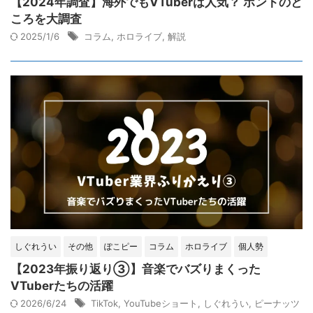
【2024年調査】海外でもVTuberは人気？ ホントのと
ころを大調査
2025/1/6
コラム
,
ホロライブ
,
解説
しぐれうい
その他
ぽこピー
コラム
ホロライブ
個人勢
【2023年振り返り③】音楽でバズりまくった
VTuberたちの活躍
2026/6/24
TikTok
,
YouTubeショート
,
しぐれうい
,
ピーナッツ