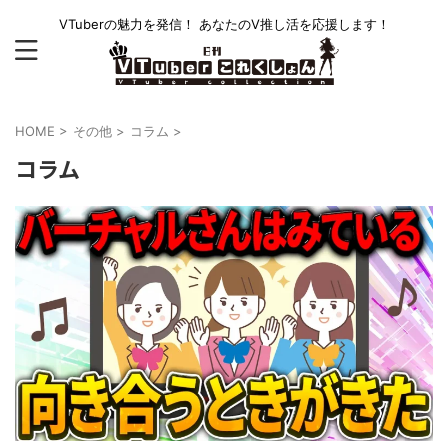
VTuberの魅力を発信！ あなたのV推し活を応援します！
HOME
>
その他
>
コラム
>
コラム