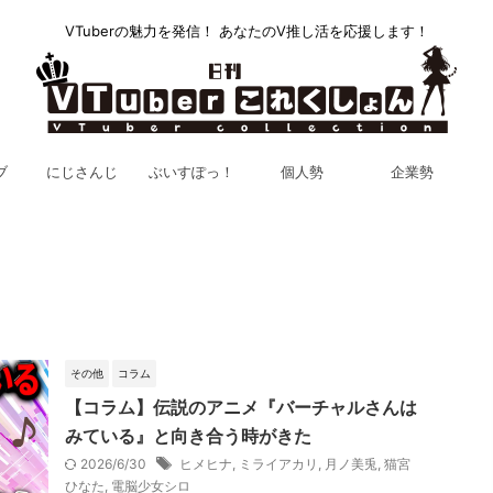
VTuberの魅力を発信！ あなたのV推し活を応援します！
ブ
にじさんじ
ぶいすぽっ！
個人勢
企業勢
その他
コラム
【コラム】伝説のアニメ『バーチャルさんは
みている』と向き合う時がきた
2026/6/30
ヒメヒナ
,
ミライアカリ
,
月ノ美兎
,
猫宮
ひなた
,
電脳少女シロ