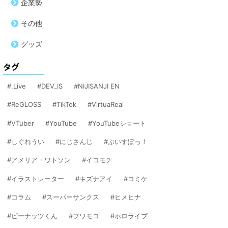
企業勢
その他
グッズ
タグ
.Live
DEV_IS
NIJISANJI EN
ReGLOSS
TikTok
VirtuaReal
VTuber
YouTube
YouTubeショート
しぐれうい
にじさんじ
ぶいすぽっ！
アメリア・ワトソン
イコモチ
イラストレーター
キズナアイ
コミケ
コラム
スーパーサンクス
ヒメヒナ
ピーナッツくん
フワモコ
ホロライブ