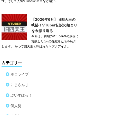
性、そして人気VTuberのママなど紹介...
【2026年6月】旧四天王の
軌跡！VTuber伝説の始まり
を今振り返る
今回は、初期のVTuber界の成長に
貢献した5人の先駆者たちを紹介
します。 かつて四天王と呼ばれたキズナアイさ...
カテゴリー
ホロライブ
にじさんじ
ぶいすぽっ！
個人勢