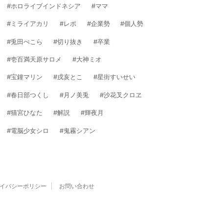
ホロライブインドネシア
ママ
ミライアカリ
レポ
企業勢
個人勢
兎田ぺこら
切り抜き
卒業
壱百満天原サロメ
大神ミオ
宝鐘マリン
戌亥とこ
星街すいせい
春日部つくし
月ノ美兎
沙花叉クロヱ
猫宮ひなた
解説
輝夜月
電脳少女シロ
鬼霧シアン
イバシーポリシー
お問い合わせ