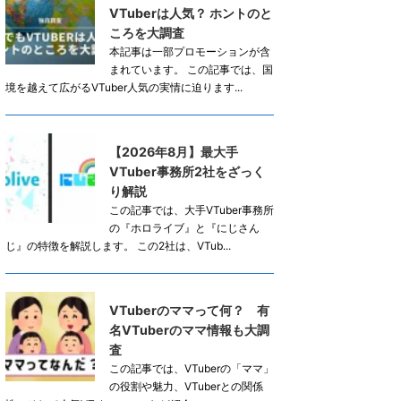
VTuberは人気？ ホントのと
ころを大調査
本記事は一部プロモーションが含
まれています。 この記事では、国
境を越えて広がるVTuber人気の実情に迫ります...
【2026年8月】最大手
VTuber事務所2社をざっく
り解説
この記事では、大手VTuber事務所
の『ホロライブ』と『にじさん
じ』の特徴を解説します。 この2社は、VTub...
VTuberのママって何？ 有
名VTuberのママ情報も大調
査
この記事では、VTuberの「ママ」
の役割や魅力、VTuberとの関係