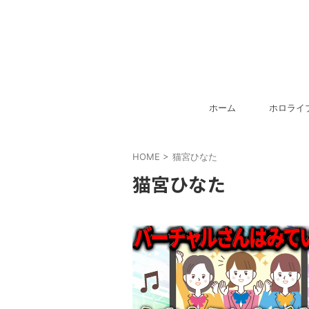
ホーム
ホロライ
HOME
>
猫宮ひなた
猫宮ひなた