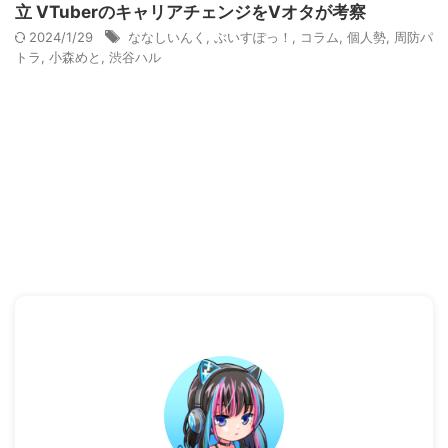
立 VTuberのキャリアチェンジをVオタが考察
2024/1/29
ななしいんく
,
ぶいすぽっ！
,
コラム
,
個人勢
,
周防パ
トラ
,
小森めと
,
渋谷ハル