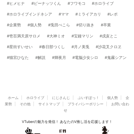
ヒメヒナ
ピーナッツくん
フワモコ
ホロライブ
ホロライブインドネシア
ママ
ミライアカリ
レポ
企業勢
個人勢
兎田ぺこら
切り抜き
卒業
壱百満天原サロメ
大神ミオ
宝鐘マリン
戌亥とこ
星街すいせい
春日部つくし
月ノ美兎
沙花叉クロヱ
猫宮ひなた
解説
輝夜月
電脳少女シロ
鬼霧シアン
ホーム
ホロライブ
にじさんじ
ぶいすぽっ！
個人勢
企
業勢
その他
サイトマップ
プライバシーポリシー
お問い合わ
せ
VTuberの魅力を発信！ あなたのV推し活を応援します！