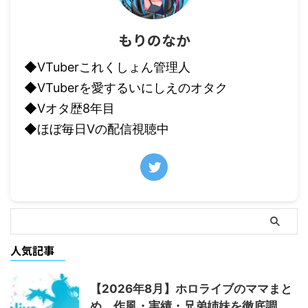
もりのなか
◆VTuberこれくしょん管理人
◆VTuberを愛するいにしえのオタク
◆Vオタ歴8年目
◆ほぼ毎日Vの配信視聴中
人気記事
【2026年8月】ホロライブのママまと
め 作風・実績・兄弟姉妹を徹底調