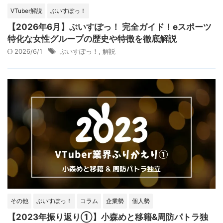
VTuber解説
ぶいすぽっ！
【2026年6月】ぶいすぽっ！ 完全ガイド！eスポーツ
特化な女性グループの歴史や特徴を徹底解説
2026/6/1
ぶいすぽっ！
,
解説
その他
ぶいすぽっ！
コラム
企業勢
個人勢
【2023年振り返り①】小森めと移籍&周防パトラ独