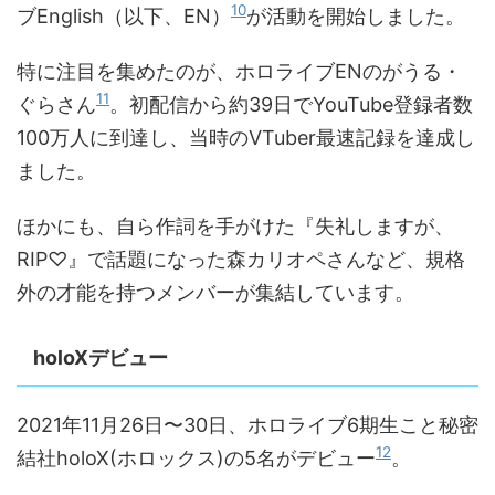
10
ブEnglish（以下、EN）
が活動を開始しました。
特に注目を集めたのが、ホロライブENのがうる・
11
ぐらさん
。初配信から約39日でYouTube登録者数
100万人に到達し、当時のVTuber最速記録を達成し
ました。
ほかにも、自ら作詞を手がけた『失礼しますが、
RIP♡』で話題になった森カリオペさんなど、規格
外の才能を持つメンバーが集結しています。
holoXデビュー
2021年11月26日〜30日、ホロライブ6期生こと秘密
12
結社holoX(ホロックス)の5名がデビュー
。