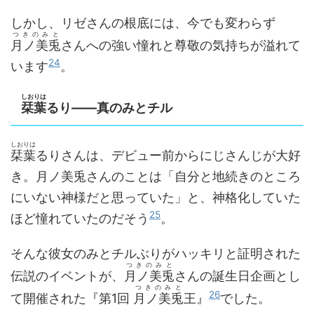
しかし、リゼさんの根底には、今でも変わらず
つきのみと
月ノ美兎
さんへの強い憧れと尊敬の気持ちが溢れて
24
います
。
しおりは
栞葉
るり――真のみとチル
しおりは
栞葉
るりさんは、デビュー前からにじさんじが大好
き。月ノ美兎さんのことは「自分と地続きのところ
にいない神様だと思っていた」と、神格化していた
25
ほど憧れていたのだそう
。
そんな彼女のみとチルぶりがハッキリと証明された
つきのみと
伝説のイベントが、
月ノ美兎
さんの誕生日企画とし
つきのみと
26
て開催された『第1回
月ノ美兎
王』
でした。