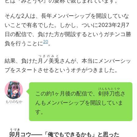
ビは『みとうや』の愛称で親しまれています。
そんな2人は、長年メンバーシップを開設していな
いことで有名でした。しかし、ついに2023年2月7
日の配信で、負けた方が開設するというガチンコ勝
20
負を行うことに
。
つきのみと
結果、負けた
月ノ美兎
さんが、本当にメンバーシッ
プをスタートさせるというオチがつきました。
けんもちとうや
この約1ヶ月後の配信で、
剣持刀也
さ
もりのなか
んもメンバーシップを開設していま
す。
うづき
卯月
コウ――「俺でもできるかも」と思った