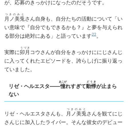
が、応募のきっかけになったのだそうです。
つきのみと
月ノ美兎
さん自身も、自分たちの活動について「い
い意味で『自分でもできるかも？』と夢を与えられ
22
る部分は絶対にある」と語っています
。
うづき
実際に
卯月
コウさんが自分をきっかけににじさんじ
に入ってくれたエピソードを、誇らしげに振り返っ
ていました。
あこが
どうき
リゼ・ヘルエスタ――
憧
れすぎて
動悸
が止まら
ない
つきのみと
リゼ・ヘルエスタさんも、
月ノ美兎
さんを観てにじ
さんじに加入したライバー。そんな彼女のデビュー