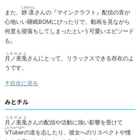
しずかりん
また、
静凛
さんの『マインクラフト』配信の音が
心地いい睡眠BGMにぴったりで、動画を見ながら
何度も寝落ちしてしまったという可愛いエピソード
も。
つきのみと
月ノ美兎
さんにとって、リラックスできる存在のよ
うです。
↑目次に戻る
みとチル
つきのみと
月ノ美兎
さんの配信や活動に強い影響を受けて
ぶいちゅーばー
VTuber
の道を志したり、彼女へのリスペクトや憧