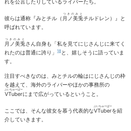
れを公言したりしているライバーたち。
つきのみと
彼らは通称『みとチル（
月ノ美兎
チルドレン）』と
呼ばれています。
つきのみと
月ノ美兎
さん自身も「私を見てにじさんじに来てく
18
れたのは普通に誇り」
と、嬉しそうに語っていま
す。
注目すべきなのは、みとチルの輪はにじさんじの枠
を越えて、海外のライバーやほかの事務所の
ぶいちゅーばー
VTuber
にまで広がっているということ。
ぶいちゅーばー
ここでは、そんな彼女を慕う代表的な
VTuber
を紹
介していきます。