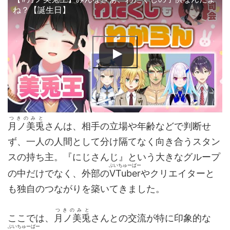
ね？【誕生日】
つきのみと
月ノ美兎
さんは、相手の立場や年齢などで判断せ
ず、一人の人間として分け隔てなく向き合うスタン
スの持ち主。『にじさんじ』という大きなグループ
ぶいちゅーばー
の中だけでなく、外部の
VTuber
やクリエイターと
も独自のつながりを築いてきました。
つきのみと
ここでは、
月ノ美兎
さんとの交流が特に印象的な
ぶいちゅーばー