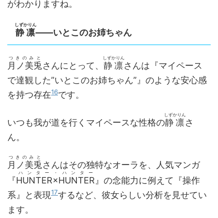
がわかりますね。
しずかりん
静凛
――いとこのお姉ちゃん
つきのみと
しずかりん
月ノ美兎
さんにとって、
静凛
さんは『マイペース
で達観した”いとこのお姉ちゃん”』のような安心感
16
を持つ存在
です。
しずかりん
いつも我が道を行くマイペースな性格の
静凛
さ
ん。
つきのみと
月ノ美兎
さんはその独特なオーラを、人気マンガ
ハンター・ハンター
『
HUNTER×HUNTER
』の念能力に例えて『操作
17
系』と表現
するなど、彼女らしい分析を見せてい
ます。