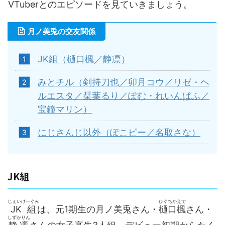
VTuber
とのエピソードを見ていきましょう。
月ノ美兎の交友関係
JK組（樋口楓／
静凛
）
みとチル（剣持刀也／卯月コウ／リゼ・ヘ
ルエスタ／栞葉るり／ぽむ・れいんぱふ／
宝鐘マリン）
にじさんじ以外（ぽこピー／名取さな）
JK組
じぇいけーぐみ
ひぐちかえで
JK組
は、元1期生の月ノ美兎さん・
樋口楓
さん・
しずかりん