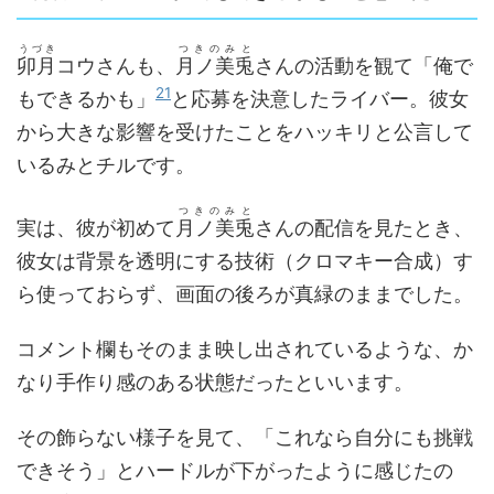
うづき
つきのみと
卯月
コウさんも、
月ノ美兎
さんの活動を観て「俺で
21
もできるかも」
と応募を決意したライバー。彼女
から大きな影響を受けたことをハッキリと公言して
いるみとチルです。
つきのみと
実は、彼が初めて
月ノ美兎
さんの配信を見たとき、
彼女は背景を透明にする技術（クロマキー合成）す
ら使っておらず、画面の後ろが真緑のままでした。
コメント欄もそのまま映し出されているような、か
なり手作り感のある状態だったといいます。
その飾らない様子を見て、「これなら自分にも挑戦
できそう」とハードルが下がったように感じたの