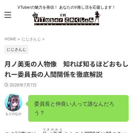
VTuberの魅力を発信！ あなたのV推し活を応援します！
HOME
>
にじさんじ
>
にじさんじ
月ノ美兎の人物像 知れば知るほどおもし
れー委員長の人間関係を徹底解説
2026年7月7日
委員長と仲良い人って誰なんだろ
う？
もりのなか
つきのみと