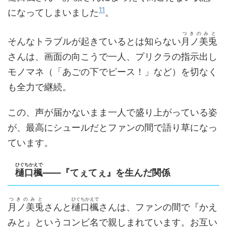
11
になってしまいました
。
つきのみと
そんなトラブルが起きているとは知らない
月ノ美兎
さんは、画面の向こうで一人、プリクラの指示出し
モノマネ（「あごの下でピース！」など）を切なく
も全力で継続。
この、声が届かないまま一人で盛り上がっている姿
が、最高にシュールだとファンの間で語り草になっ
ています。
ひぐちかえで
樋口楓
――『てぇてぇ』を生んだ関係
つきのみと
ひぐちかえで
月ノ美兎
さんと
樋口楓
さんは、ファンの間で『かえ
みと』というコンビ名で親しまれています。お互い