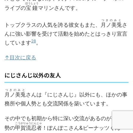
ほうしょう
ライブの
宝鐘
マリンさんです。
つきのみと
トップクラスの人気を誇る彼女もまた、
月ノ美兎
さ
んに強い影響を受けて活動を始めたとはっきり宣言
28
しています
。
↑目次に戻る
にじさんじ以外の友人
つきのみと
月ノ美兎
さんは『にじさんじ』以外にも、ほかの事
務所や個人勢とも交流関係を築いています。
その中でも初期から特に深い交流があるのが、個人
こうがりゅうにんじゃ
勢の
甲賀流忍者
！ぽんぽこさん&ピーナッツくん