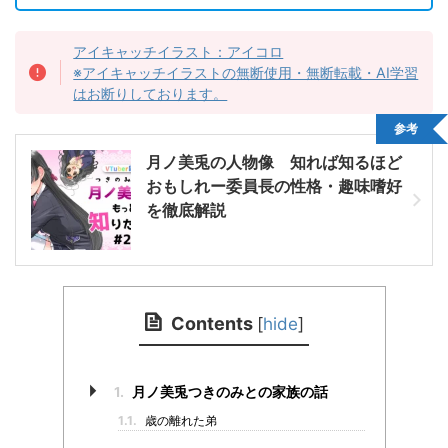
アイキャッチイラスト：アイコロ
※アイキャッチイラストの無断使用・無断転載・AI学習
はお断りしております。
参考
月ノ美兎の人物像 知れば知るほど
おもしれー委員長の性格・趣味嗜好
を徹底解説
Contents
[
hide
]
1.
月ノ美兎つきのみとの家族の話
1.1.
歳の離れた弟