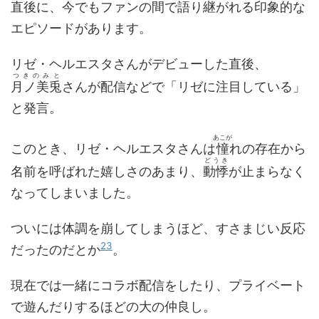
直後に、今でもファンの間で語り継がれる印象的な
エピソードがあります。
リゼ・ヘルエスタさんがデビューした直後、
つきのみと
月ノ美兎
さんが配信などで「リゼに注目している」
と発言。
あこが
このとき、リゼ・ヘルエスタさんは
憧
れの存在から
どうき
名前を呼ばれた嬉しさのあまり、
動悸
が止まらなく
なってしまいました。
ついには体調を崩してしまうほど、すさまじい反応
23
だったのだとか
。
現在では一緒にコラボ配信をしたり、プライベート
で遊んだりするほどの大の仲良し。