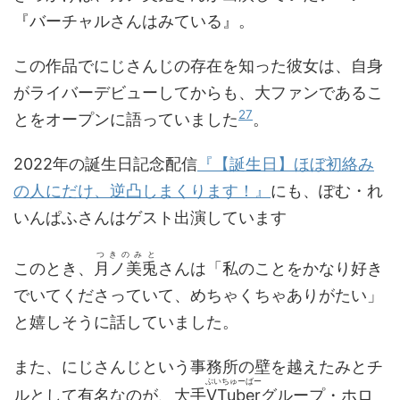
『バーチャルさんはみている』。
この作品でにじさんじの存在を知った彼女は、自身
がライバーデビューしてからも、大ファンであるこ
27
とをオープンに語っていました
。
2022年の誕生日記念配信
『【誕生日】ほぼ初絡み
の人にだけ、逆凸しまくります！』
にも、ぽむ・れ
いんぱふさんはゲスト出演しています
つきのみと
このとき、
月ノ美兎
さんは「私のことをかなり好き
でいてくださっていて、めちゃくちゃありがたい」
と嬉しそうに話していました。
また、にじさんじという事務所の壁を越えたみとチ
ぶいちゅーばー
ルとして有名なのが、大手
VTuber
グループ・ホロ