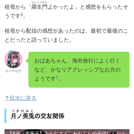
らしょうもん
祖母から「
羅生門
よかったよ」と感想をもらったそ
8
うです
。
祖母から配信の感想があったのは、最初で最後のこ
とだったと語っていました。
おばあちゃん、海外旅行によく行く
など、かなりアグレッシブなお方の
もりのなか
9
ようです
。
↑目次に戻る
つきのみと
の交友関係
月ノ美兎
【#月ノ美兎王】みんなさぁ、わたくしの子供なんだよ