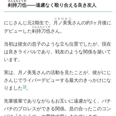
けんもちとうや
剣持刀也
――遠慮なく殴り合える良き友人
つきのみと
にじさんじ元2期生で、
月ノ美兎
さんの約1ヶ月後に
けんもちとうや
デビューした
剣持刀也
さん。
当初は彼女の息子のような立ち位置でしたが、現在
は良きライバルであり、戦友のような関係を築いて
います。
実は、月ノ美兎さんの活動を見たことが、彼がにじ
さんじでライバーデビューする最大のきっかけにな
19
りました
。
先輩後輩でありながらもお互いに遠慮がなく、バチ
バチのプロレスができる関係。息の合ったこのコン