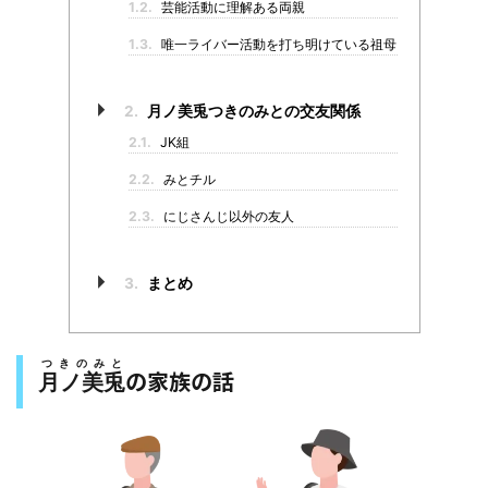
1.2.
芸能活動に理解ある両親
1.3.
唯一ライバー活動を打ち明けている祖母
2.
月ノ美兎つきのみとの交友関係
2.1.
JK組
2.2.
みとチル
2.3.
にじさんじ以外の友人
3.
まとめ
つきのみと
の家族の話
月ノ美兎