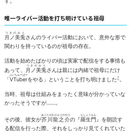
す。
唯一ライバー活動を打ち明けている祖母
つきのみと
月ノ美兎
さんのライバー活動において、意外な形で
関わりを持っているのが祖母の存在。
活動を始めたばかりの頃は実家で配信をする事情も
つきのみと
あって、
月ノ美兎
さんは親には内緒で祖母にだけ
ぶいちゅーばー
7
「
VTuber
をやる」ということを打ち明けました
。
当時、祖母は仕組みをまったく意味が分かっていな
かったそうですが……。
あくたがわりゅうのすけ
らしょうもん
その後、彼女が
芥川龍之介
の『
羅生門
』を朗読す
る配信を行った際、それをしっかり見てくれていた