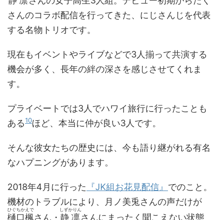
静凛
さんの女子高生3人組。デビュー初期からたく
さんのコラボ配信を行ってきた、にじさんじを代表
する名物トリオです。
現在もイベントやライブなどで3人揃って共演する
機会が多く、長年の絆の深さを感じさせてくれま
す。
プライベートでは3人でハワイ旅行に行ったことも
10
ある
ほど、本当に仲が良い3人です。
そんな彼女たちの歴史には、今も語り継がれる有名
なハプニングがあります。
2018年4月に行った
『JK組お花見配信』
でのこと。
機材のトラブルにより、月ノ美兎さんの声だけが
ひぐちかえで
しずかりん
樋口楓
さん・
静凛
さんにまったく聞こえない状態