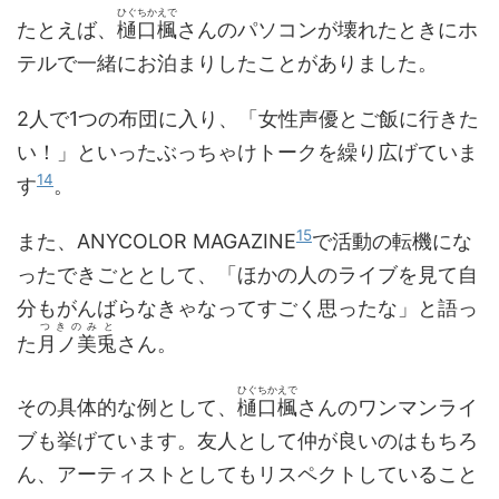
ひぐちかえで
たとえば、
樋口楓
さんのパソコンが壊れたときにホ
テルで一緒にお泊まりしたことがありました。
2人で1つの布団に入り、「女性声優とご飯に行きた
い！」といったぶっちゃけトークを繰り広げていま
14
す
。
15
また、ANYCOLOR MAGAZINE
で活動の転機にな
ったできごととして、「ほかの人のライブを見て自
分もがんばらなきゃなってすごく思ったな」と語っ
つきのみと
た
月ノ美兎
さん。
ひぐちかえで
その具体的な例として、
樋口楓
さんのワンマンライ
ブも挙げています。友人として仲が良いのはもちろ
ん、アーティストとしてもリスペクトしていること