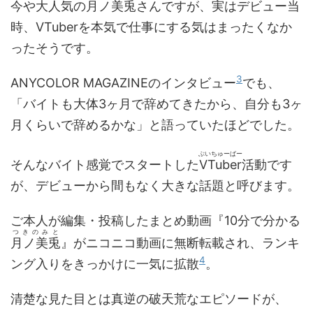
今や大人気の
月ノ美兎
さんですが、実はデビュー当
時、VTuberを本気で仕事にする気はまったくなか
ったそうです。
3
ANYCOLOR MAGAZINEのインタビュー
でも、
「バイトも大体3ヶ月で辞めてきたから、自分も3ヶ
月くらいで辞めるかな」と語っていたほどでした。
ぶいちゅーばー
そんなバイト感覚でスタートした
VTuber
活動です
が、デビューから間もなく大きな話題と呼びます。
ご本人が編集・投稿したまとめ動画『10分で分かる
つきのみと
月ノ美兎
』がニコニコ動画に無断転載され、ランキ
4
ング入りをきっかけに一気に拡散
。
清楚な見た目とは真逆の破天荒なエピソードが、