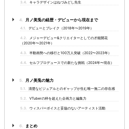
3.4.
キャラデザインはねづみどし先生
4.
月ノ美兎の経歴・デビューから現在まで
4.1.
デビューとブレイク（2018年〜2019年）
4.2.
メジャーデビュー&クリエイターとしての才能開花
（2020年〜2021年）
4.3.
半動画勢への移行と100万人突破（2022〜2023年）
4.4.
セルフプロデュースでの新たな挑戦（2024年〜現在）
5.
月ノ美兎の魅力
5.1.
清楚なビジュアルとのギャップが生む唯一無二の存在感
5.2.
VTuberの枠を超えた企画力と編集力
5.3.
ウィスパーボイスと妥協のないアーティスト活動
6.
まとめ