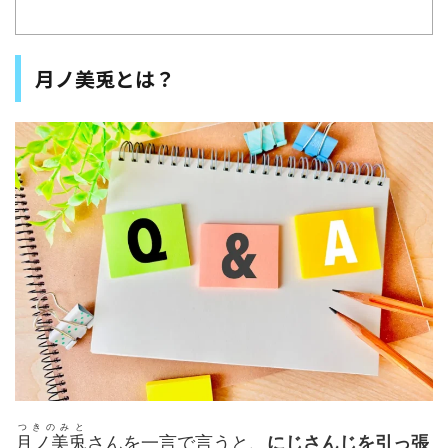
月ノ美兎とは？
つきのみと
月ノ美兎
さんを一言で言うと、
にじさんじを引っ張