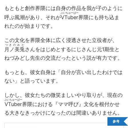
もともと創作界隈には自身の作品を我が子のように
ぶいちゅーばー
呼ぶ風潮があり、それが
VTuber
界隈にも持ち込ま
れたのが始まりです。
この文化を界隈全体に広く浸透させた立役者が、
つきのみと
月ノ美兎
さんをはじめとするにじさんじ元1期生と
ねづみどし先生の交流だったという説が有力です。
もっとも、彼女自身は「自分が言い出したわけでは
ない」と語っています。
しかし、彼女たちの微笑ましいやり取りが、現在の
ぶいちゅーばー
VTuber
界隈における『ママ呼び』文化を根付かせ
る大きなきっかけになったのは間違いありません。
参考