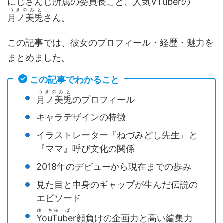
にじさんじ所属の委員長こと、人気
VTuber
の
つきのみと
月ノ美兎
さん。
この記事では、彼女のプロフィール・経歴・魅力を
まとめました。
この記事でわかること
つきのみと
月ノ美兎
のプロフィール
キャラデザインの特徴
イラストレーター『ねづみどし先生』と
『ママ』呼び文化の関係
2018年のデビューから現在までの歩み
見た目と中身のギャップが生んだ伝説の
エピソード
ゆーちゅーばー
YouTuber
顔負けの企画力と高い編集力