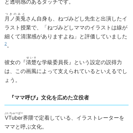
と透明感のあるタッチです。
つきのみと
月ノ美兎
さん自身も、ねづみどし先生と出演したイ
ラスト授業で、「ねづみどしママのイラストは線が
細くて清潔感がありますよね」と評価していました
2
。
せいそ
彼女の『
清楚
な学級委員長』という設定の説得力
は、この画風によって支えられているといえるでし
ょう。
『ママ呼び』文化を広めた立役者
ぶいちゅーばー
VTuber
界隈で定着している、イラストレーターを
ママと呼ぶ文化。